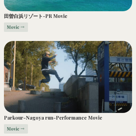
田曽白浜リゾート-PR Movie
Movie
Parkour-Nagoya run-Performance Movie
Movie