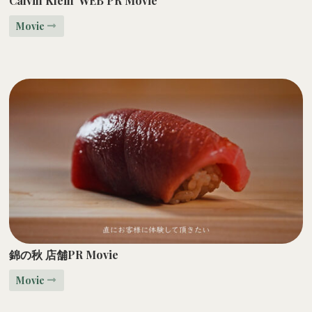
Calvin Klein
WEB PR Movie
Movie
錦の秋
店舗
PR Movie
Movie